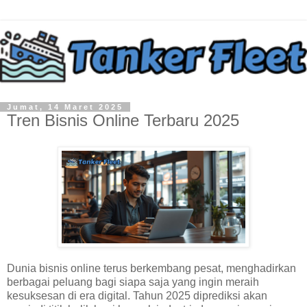
Jumat, 14 Maret 2025
Tren Bisnis Online Terbaru 2025
Dunia bisnis online terus berkembang pesat, menghadirkan
berbagai peluang bagi siapa saja yang ingin meraih
kesuksesan di era digital. Tahun 2025 diprediksi akan