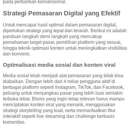
pada perbankan konvensional.
Strategi Pemasaran Digital yang Efektif
Untuk mencapai hasil optimal dalam pemasaran digital,
diperlukan strategi yang tepat dan terarah. Berikut ini adalah
panduan langkah demi langkah yang mencakup
pemahaman target pasar, pemilihan platform yang sesuai,
hingga teknik optimasi konten untuk meningkatkan visibilitas
dan konversi.
Optimalisasi media sosial dan konten viral
Media sosial telah menjadi alat pemasaran yang tidak bisa
diabaikan. Dengan lebih dari 4 miliar pengguna aktif di
berbagai platform seperti Instagram, TikTok, dan Facebook,
peluang untuk menjangkau pasar yang lebih luas semakin
terbuka lebar. Bisnis yang ingin tetap relevan harus mampu
menciptakan konten viral yang menarik, menggunakan
strategi storytelling yang kuat, serta memanfaatkan fitur
interaktif seperti live streaming dan challenge berbasis
komunitas.