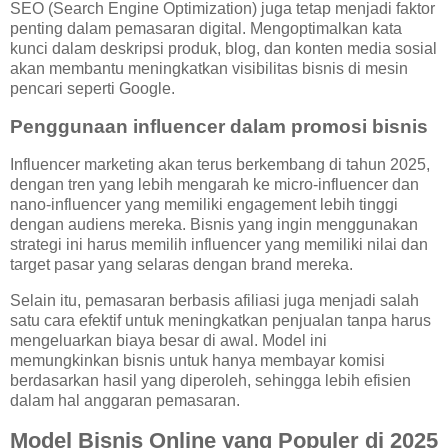
SEO (Search Engine Optimization) juga tetap menjadi faktor
penting dalam pemasaran digital. Mengoptimalkan kata
kunci dalam deskripsi produk, blog, dan konten media sosial
akan membantu meningkatkan visibilitas bisnis di mesin
pencari seperti Google.
Penggunaan influencer dalam promosi bisnis
Influencer marketing akan terus berkembang di tahun 2025,
dengan tren yang lebih mengarah ke micro-influencer dan
nano-influencer yang memiliki engagement lebih tinggi
dengan audiens mereka. Bisnis yang ingin menggunakan
strategi ini harus memilih influencer yang memiliki nilai dan
target pasar yang selaras dengan brand mereka.
Selain itu, pemasaran berbasis afiliasi juga menjadi salah
satu cara efektif untuk meningkatkan penjualan tanpa harus
mengeluarkan biaya besar di awal. Model ini
memungkinkan bisnis untuk hanya membayar komisi
berdasarkan hasil yang diperoleh, sehingga lebih efisien
dalam hal anggaran pemasaran.
Model Bisnis Online yang Populer di 2025