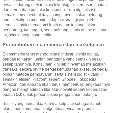
pesat, didorong oleh inovasi teknologi, kecerdasan buatan,
dan perubahan perilaku konsumen. Tren digitalisasi
semakin memperkuat daya saing, menciptakan peluang
baru, sekaligus menuntut adaptasi strategi yang lebih
cerdas. Untuk memahami lebih dalam tentang faktor
pendorong, tantangan, serta peluang bisnis online di tahun
ini, simak penjelasan berikut.
Pertumbuhan e-commerce dan marketplace
E-commerce terus mendominasi industri bisnis digital,
dengan lonjakan jumlah pengguna yang semakin besar
setiap tahunnya. Konsumen kini lebih nyaman melakukan
transaksi secara online berkat kemudahan akses, berbagai
pilihan metode pembayaran, serta sistem logistik yang
semakin efisien. Platform seperti Shopee, Tokopedia,
Amazon, dan Alibaba akan terus memperluas jangkauannya
dengan menghadirkan fitur-fitur inovatif seperti kecerdasan
buatan (AI) untuk personalisasi pengalaman belanja.
Bisnis yang memanfaatkan marketplace sebagai kanal
utama perlu memahami algoritma pencarian produk,